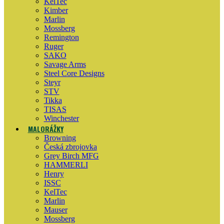
KelTec
Kimber
Marlin
Mossberg
Remington
Ruger
SAKO
Savage Arms
Steel Core Designs
Steyr
STV
Tikka
TISAS
Winchester
MALORÁŽKY
Browning
Česká zbrojovka
Grey Birch MFG
HAMMERLI
Henry
ISSC
KelTec
Marlin
Mauser
Mossberg