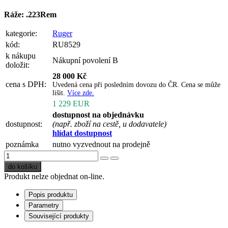
Ráže: .223Rem
kategorie:
Ruger
kód:
RU8529
k nákupu
Nákupní povolení B
doložit:
28 000 Kč
cena s DPH:
Uvedená cena při posledním dovozu do ČR. Cena se může
lišit.
Více zde.
1 229 EUR
dostupnost na objednávku
dostupnost:
(např. zboží na cestě, u dodavatele)
hlídat dostupnost
poznámka
nutno vyzvednout na prodejně
do košíku
Produkt nelze objednat on-line.
Popis produktu
Parametry
Související produkty