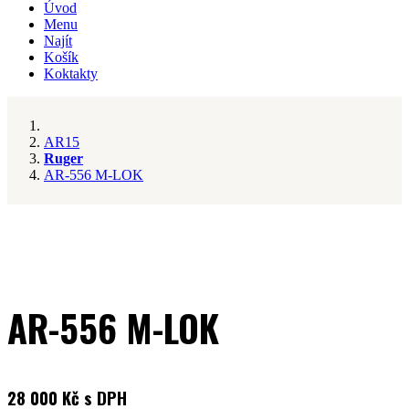
Úvod
Menu
Najít
Košík
Koktakty
AR15
Ruger
AR-556 M-LOK
AR-556 M-LOK
28 000 Kč s DPH