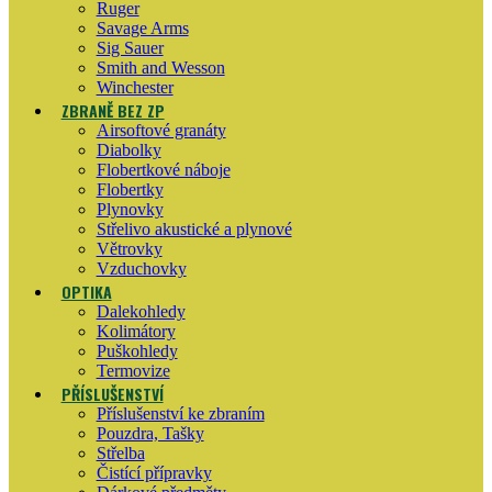
Ruger
Savage Arms
Sig Sauer
Smith and Wesson
Winchester
ZBRANĚ BEZ ZP
Airsoftové granáty
Diabolky
Flobertkové náboje
Flobertky
Plynovky
Střelivo akustické a plynové
Větrovky
Vzduchovky
OPTIKA
Dalekohledy
Kolimátory
Puškohledy
Termovize
PŘÍSLUŠENSTVÍ
Příslušenství ke zbraním
Pouzdra, Tašky
Střelba
Čistící přípravky