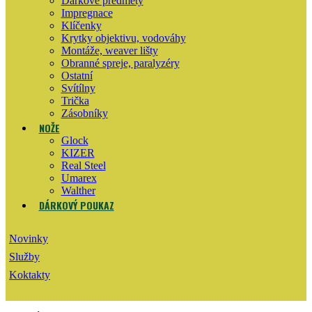
Dárkové předměty
Impregnace
Klíčenky
Krytky objektivu, vodováhy
Montáže, weaver lišty
Obranné spreje, paralyzéry
Ostatní
Svítílny
Trička
Zásobníky
NOŽE
Glock
KIZER
Real Steel
Umarex
Walther
DÁRKOVÝ POUKAZ
Novinky
Služby
Koktakty