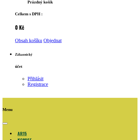
Prázdný košík
Celkem s DPH :
0 Kč
Obsah košíku
Objednat
Zákaznický
účet
Přihlásit
Registrace
Menu
AR15
KOMISE