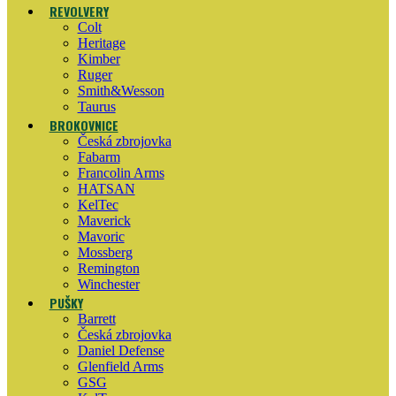
REVOLVERY
Colt
Heritage
Kimber
Ruger
Smith&Wesson
Taurus
BROKOVNICE
Česká zbrojovka
Fabarm
Francolin Arms
HATSAN
KelTec
Maverick
Mavoric
Mossberg
Remington
Winchester
PUŠKY
Barrett
Česká zbrojovka
Daniel Defense
Glenfield Arms
GSG