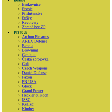
Brokovnice
Pistole
Příslušenství
Pušky
Revolvery
Zbraně bez ZP
PISTOLE
Archon Firearms
AREX Defense
Beretta
Browning
Cerakote
Česká zbrojovka
Colt
Czech Weapons
Daniel Defense
Faxon
FN USA
Glock
Grand Power
Heckler & Koch
ISSC
KelTec
Kimber