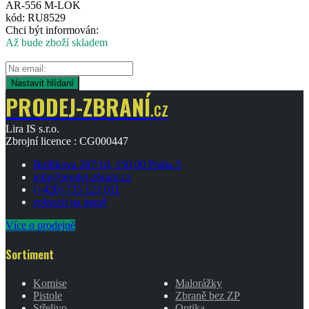
AR-556 M-LOK
kód: RU8529
Chci být informován:
Až bude zboží skladem
Nastavit hlídaní
PRODEJ
-ZBRANÍ
.cz
Lira IS s.r.o.
Zbrojní licence : CG000447
Brdlíkova 287/1d, 150 00 Praha 5
info@prodej-zbrani.cz
(+420) 735 121 011
zobrazit na mapě
Více o prodejně
Sortiment
Komise
Malorážky
Pistole
Zbraně bez ZP
Střelivo
Optika