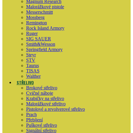
Magnum Research
Malorážkové pistole
Messerschmitt
Mossberg
Remington
Rock Island Armory
Ruger
SIG SAUER
Smith&Wesson
Springfield Armory
Steyr
STV
Taurus
TISAS
Walther
STŘELIVO
Brokové střelivo
Cvičné náboje
Krabičky na střelivo
Malorážkové střelivo
Pistolové a revolverové střelivo
Prach
Přebíjení
Puškové střelivo
Signální střelivo