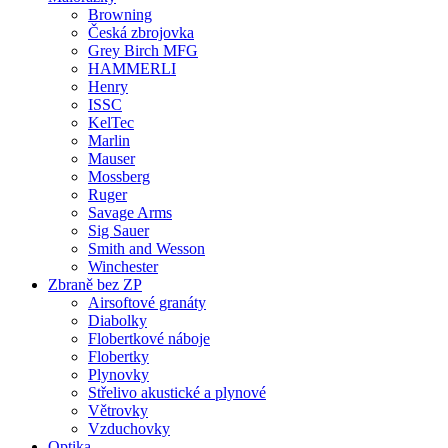
Browning
Česká zbrojovka
Grey Birch MFG
HAMMERLI
Henry
ISSC
KelTec
Marlin
Mauser
Mossberg
Ruger
Savage Arms
Sig Sauer
Smith and Wesson
Winchester
Zbraně bez ZP
Airsoftové granáty
Diabolky
Flobertkové náboje
Flobertky
Plynovky
Střelivo akustické a plynové
Větrovky
Vzduchovky
Optika