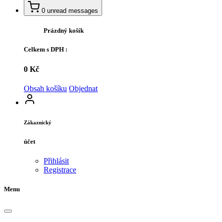
0
unread messages
Prázdný košík
Celkem s DPH :
0 Kč
Obsah košíku
Objednat
Zákaznický
účet
Přihlásit
Registrace
Menu