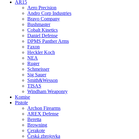
AR15
Aero Precision
Andro Corp Industries
Bravo Company
Bushmaster
Cobalt Kinetics
Daniel Defense
DPMS Panther Arms
Faxon
Heckler Koch
NEA
Ruger
Schmeisser
Sig Sauer
Smith&Wesson
TISAS
Windham Weaponry
Komise
Pistole
Archon Firearms
AREX Defense
Beretta
Browning
Cerakote
Česká zbrojovka