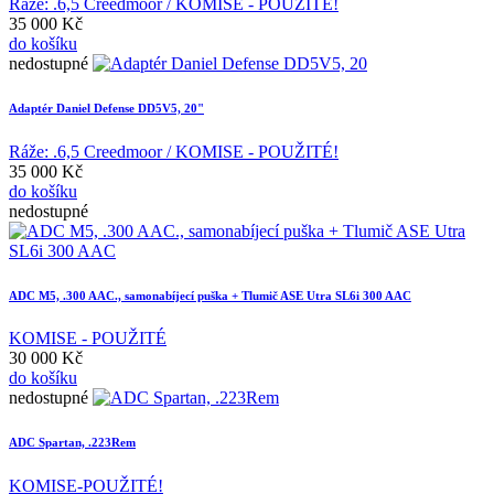
Ráže: .6,5 Creedmoor / KOMISE - POUŽITÉ!
35 000 Kč
do košíku
nedostupné
Adaptér Daniel Defense DD5V5, 20"
Ráže: .6,5 Creedmoor / KOMISE - POUŽITÉ!
35 000 Kč
do košíku
nedostupné
ADC M5, .300 AAC., samonabíjecí puška + Tlumič ASE Utra SL6i 300 AAC
KOMISE - POUŽITÉ
30 000 Kč
do košíku
nedostupné
ADC Spartan, .223Rem
KOMISE-POUŽITÉ!