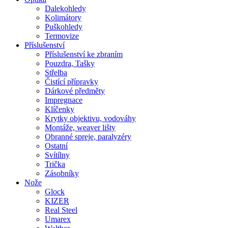
Dalekohledy
Kolimátory
Puškohledy
Termovize
Příslušenství
Příslušenství ke zbraním
Pouzdra, Tašky
Střelba
Čistící přípravky
Dárkové předměty
Impregnace
Klíčenky
Krytky objektivu, vodováhy
Montáže, weaver lišty
Obranné spreje, paralyzéry
Ostatní
Svítílny
Trička
Zásobníky
Nože
Glock
KIZER
Real Steel
Umarex