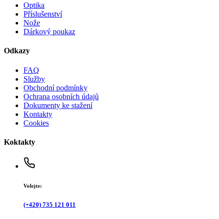
Optika
Příslušenství
Nože
Dárkový poukaz
Odkazy
FAQ
Služby
Obchodní podmínky
Ochrana osobních údajů
Dokumenty ke stažení
Kontakty
Cookies
Koktakty
Volejte:
(+420) 735 121 011