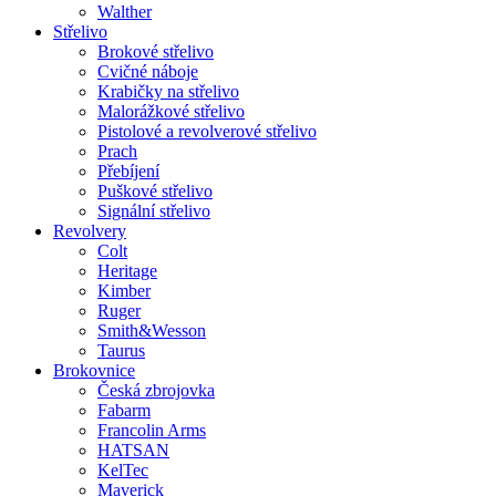
Walther
Střelivo
Brokové střelivo
Cvičné náboje
Krabičky na střelivo
Malorážkové střelivo
Pistolové a revolverové střelivo
Prach
Přebíjení
Puškové střelivo
Signální střelivo
Revolvery
Colt
Heritage
Kimber
Ruger
Smith&Wesson
Taurus
Brokovnice
Česká zbrojovka
Fabarm
Francolin Arms
HATSAN
KelTec
Maverick