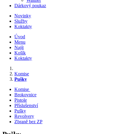
Walther
Dárkový poukaz
Novinky
Služby
Koktakty
Úvod
Menu
Najít
Košík
Koktakty
Komise
Pušky
Komise
Brokovnice
Pistole
Příslušenství
Pušky
Revolvery
Zbraně bez ZP