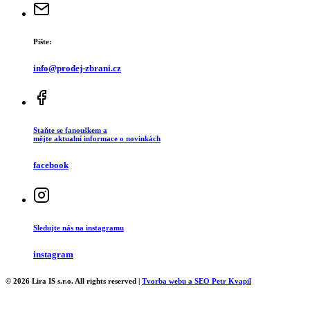
Pište:
info@prodej-zbrani.cz
Staňte se fanouškem a
mějte aktualní informace o novinkách
facebook
Sledujte nás na instagramu
instagram
© 2026 Lira IS s.r.o. All rights reserved |
Tvorba webu a SEO Petr Kvapil