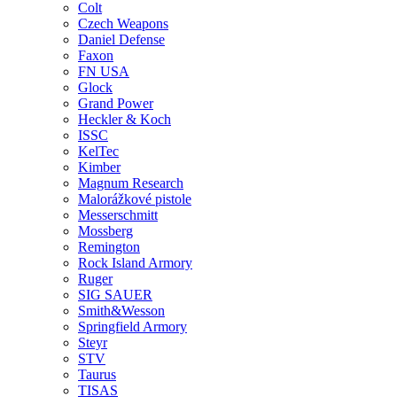
Colt
Czech Weapons
Daniel Defense
Faxon
FN USA
Glock
Grand Power
Heckler & Koch
ISSC
KelTec
Kimber
Magnum Research
Malorážkové pistole
Messerschmitt
Mossberg
Remington
Rock Island Armory
Ruger
SIG SAUER
Smith&Wesson
Springfield Armory
Steyr
STV
Taurus
TISAS