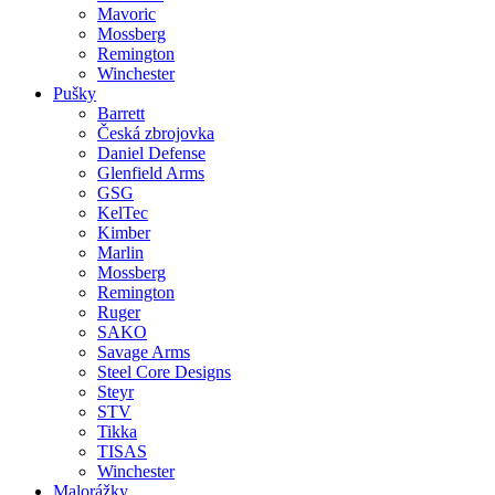
Mavoric
Mossberg
Remington
Winchester
Pušky
Barrett
Česká zbrojovka
Daniel Defense
Glenfield Arms
GSG
KelTec
Kimber
Marlin
Mossberg
Remington
Ruger
SAKO
Savage Arms
Steel Core Designs
Steyr
STV
Tikka
TISAS
Winchester
Malorážky