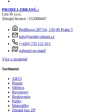
PRODEJ
-ZBRANÍ
.cz
Lira IS s.r.o.
Zbrojní licence : CG000447
Brdlíkova 287/1d, 150 00 Praha 5
info@prodej-zbrani.cz
(+420) 735 121 011
zobrazit na mapě
Více o prodejně
Sortiment
AR15
Pistole
Střelivo
Revolvery
Brokovnice
Pušky
Malorážky
Zbraně bez ZP