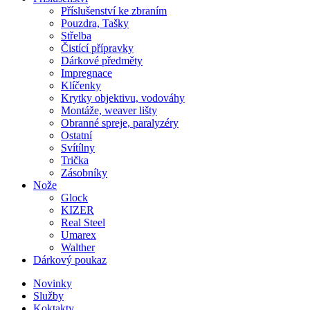
Příslušenství ke zbraním
Pouzdra, Tašky
Střelba
Čistící přípravky
Dárkové předměty
Impregnace
Klíčenky
Krytky objektivu, vodováhy
Montáže, weaver lišty
Obranné spreje, paralyzéry
Ostatní
Svítílny
Trička
Zásobníky
Nože
Glock
KIZER
Real Steel
Umarex
Walther
Dárkový poukaz
Novinky
Služby
Koktakty