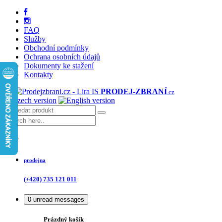
FAQ
Služby
Obchodní podmínky
Ochrana osobních údajů
Dokumenty ke stažení
Kontakty
PRODEJ
-ZBRANÍ
.cz
prodejna
(+420) 735 121 011
0
unread messages
Prázdný košík