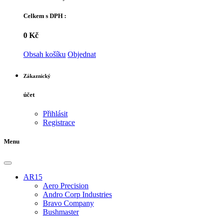
Celkem s DPH :
0 Kč
Obsah košíku
Objednat
Zákaznický
účet
Přihlásit
Registrace
Menu
AR15
Aero Precision
Andro Corp Industries
Bravo Company
Bushmaster