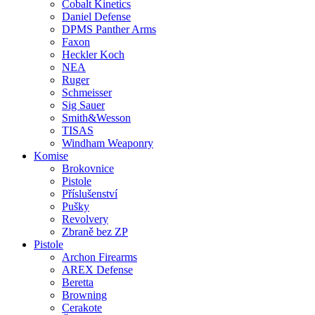
Cobalt Kinetics
Daniel Defense
DPMS Panther Arms
Faxon
Heckler Koch
NEA
Ruger
Schmeisser
Sig Sauer
Smith&Wesson
TISAS
Windham Weaponry
Komise
Brokovnice
Pistole
Příslušenství
Pušky
Revolvery
Zbraně bez ZP
Pistole
Archon Firearms
AREX Defense
Beretta
Browning
Cerakote