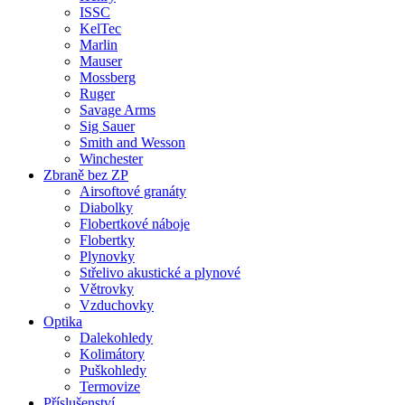
ISSC
KelTec
Marlin
Mauser
Mossberg
Ruger
Savage Arms
Sig Sauer
Smith and Wesson
Winchester
Zbraně bez ZP
Airsoftové granáty
Diabolky
Flobertkové náboje
Flobertky
Plynovky
Střelivo akustické a plynové
Větrovky
Vzduchovky
Optika
Dalekohledy
Kolimátory
Puškohledy
Termovize
Příslušenství