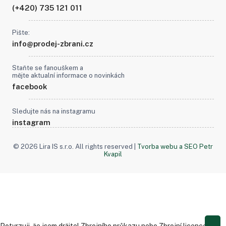
(+420) 735 121 011
Pište:
info@prodej-zbrani.cz
Staňte se fanouškem a
mějte aktualní informace o novinkách
facebook
Sledujte nás na instagramu
instagram
© 2026 Lira IS s.r.o. All rights reserved |
Tvorba webu a SEO Petr
Kvapil
Potvrzuji, že jsem držitel Zbrojního průkazu nebo Zbrojní licence.