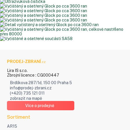
PRODEJ
-ZBRANÍ
.cz
Lira IS s.r.o.
Zbrojní licence : CG000447
Brdlíkova 287/1d, 150 00 Praha 5
info@prodej-zbrani.cz
(+420) 735 121 011
zobrazit na mapě
Více o prodejně
Sortiment
AR15