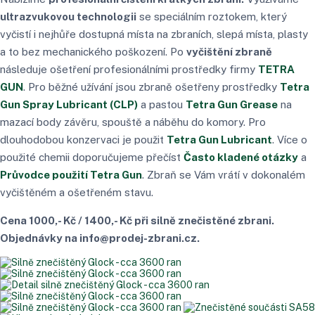
ultrazvukovou technologii
se speciálním roztokem, který
vyčistí i nejhůře dostupná místa na zbraních, slepá místa, plasty
a to bez mechanického poškození. Po
vyčištění zbraně
následuje ošetření profesionálními prostředky firmy
TETRA
GUN
. Pro běžné užívání jsou zbraně ošetřeny prostředky
Tetra
Gun Spray Lubricant (CLP)
a pastou
Tetra Gun Grease
na
mazací body závěru, spouště a náběhu do komory. Pro
dlouhodobou konzervaci je použit
Tetra Gun Lubricant
. Více o
použité chemii doporučujeme přečíst
Často kladené otázky
a
Průvodce použití Tetra Gun
. Zbraň se Vám vrátí v dokonalém
vyčištěném a ošetřeném stavu.
Cena 1000,- Kč / 1400,- Kč při silně znečistěné zbrani.
Objednávky na info@prodej-zbrani.cz.