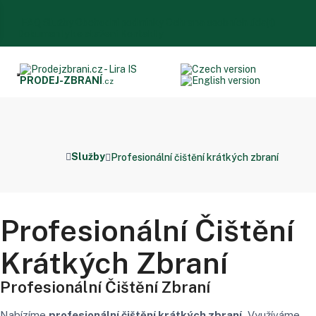
FAQ
Služby
Obchodní podmínky
Ochrana osobních údajů
Dokumenty ke stažení
Kontakty
PRODEJ
-ZBRANÍ
.cz
Služby
Profesionální čištění krátkých zbraní
Profesionální Čištění
Krátkých Zbraní
Profesionální Čištění Zbraní
Nabízíme
profesionální čištění krátkých zbraní.
Využíváme